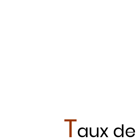
Coiffure MC :
Coiffure BP :
Boulangerie 
Boulangerie C
Boulangerie C
Pâtisserie C
Pâtisserie CS
Chocolaterie 
T
aux de