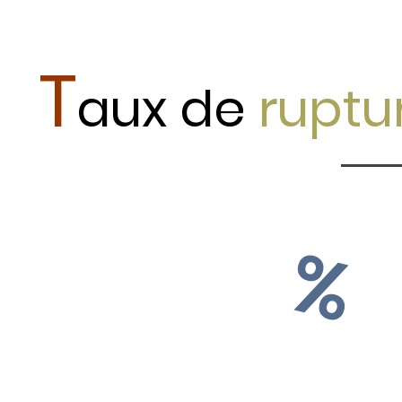
T
aux de
ruptu
%
13