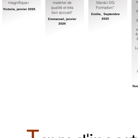
e
magnifique»
matériel de
Merdci DG
qualité et très
Formation''
Victoria, janvier 2026
é
bon accueil'
Emilie, Septembre
2025
Emmanuel, janvier
d
2026
e
é
L
Rom