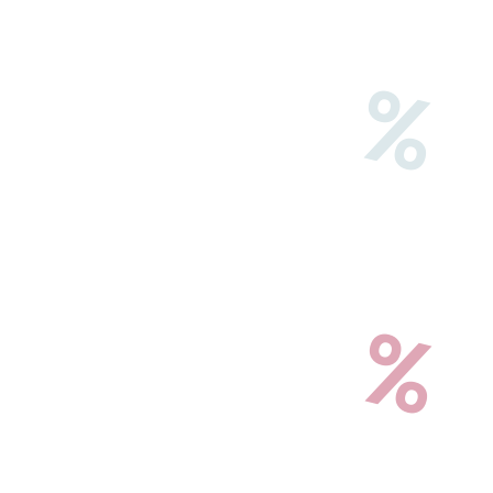
%
9
%
17,4