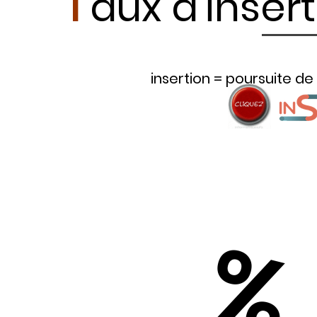
T
aux d'inser
insertion = poursuite d
8
9
%