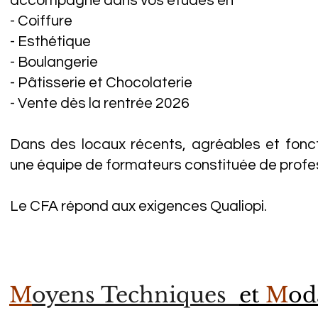
accompagne dans vos études en
- Coiffure
- Esthétique
- Boulangerie
- Pâtisserie et Chocolaterie
- Vente dès la rentrée 2026
Dans des locaux récents, agréables et fonc
une équipe de formateurs constituée de profe
Le CFA répond aux exigences Qualiopi.
M
oyens Techniques
et
M
od