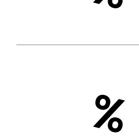
9
0
%