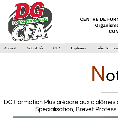
CENTRE DE FOR
Organisme
COM
Accueil
Actualités
CFA
Diplômes
Infos Appren
N
o
DG Formation Plus prépare aux diplômes d
Spécialisation, Brevet Profess