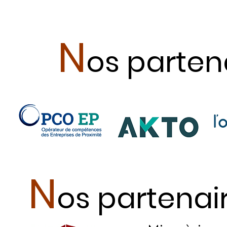
N
os parten
N
os partenai