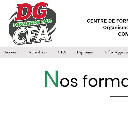
CENTRE DE FOR
Organisme
COM
Accueil
Actualités
CFA
Diplômes
Infos Appren
N
os form
Par apprentissage ou en continu,