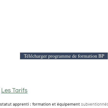
Brevet Professionnel Coiffure
RNCP 38231
niveau pré-requis CAP Coiffure
- en 2 ans (800h)
- en contrat d'apprentissage :
3 jours/quinzaine
l'école (lundi-mardi-mercredi)
Télécharger programme de formation BP
Les Tarifs
statut apprenti : formation et équipement
subventionnés